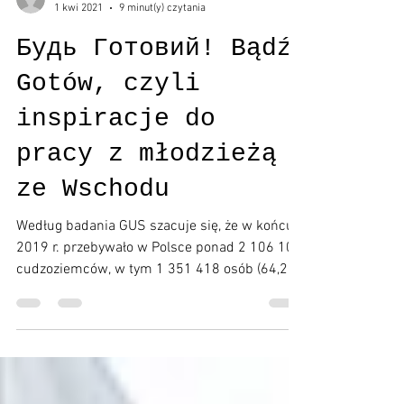
Katarzyna Rytko
1 kwi 2021
9 minut(y) czytania
Будь Готовий! Bądź
Gotów, czyli
inspiracje do
pracy z młodzieżą
ze Wschodu
Według badania GUS szacuje się, że w końcu
2019 r. przebywało w Polsce ponad 2 106 101
cudzoziemców, w tym 1 351 418 osób (64,2%)
to...