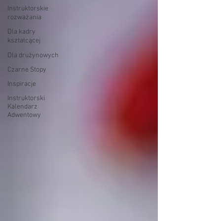
Instruktorskie
rozważania
Dla kadry
kształcącej
Dla drużynowych
Czarne Stopy
Inspiracje
Instruktorski
Kalendarz
Adwentowy