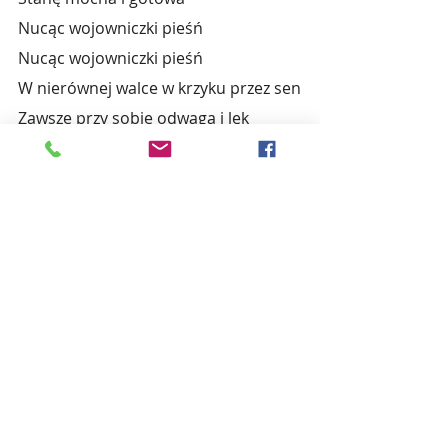
Nucąc wojowniczki pieśń
Nucąc wojowniczki pieśń
W nierównej walce w krzyku przez sen
Zawsze przy sobie odwaga i lęk
Śpiewaj mi serce chcę słyszeć przez 
łzy
Że walczyć to żyć
Kiedy serce rytm wybija
I do walki woła cię
Pozwól sobie je usłyszeć
Gdy być wojownikiem chcesz
Już wiem, że w kolejny rok wejdę 
silniejsza, z pokorą, odwagą i 
ekscytacją czekając na to, co 
przyniesie. 