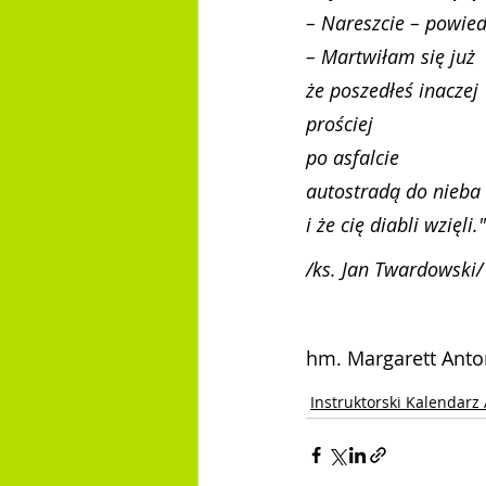
– Na­resz­cie – po­wie­d
– Mar­twi­łam się już
że po­sze­dłeś ina­czej
pro­ściej
po as­fal­cie
au­to­stra­dą do nie­ba
i że cię dia­bli wzię­li."
/ks. Jan Twardowski/
hm. Margarett Anto
Instruktorski Kalendar