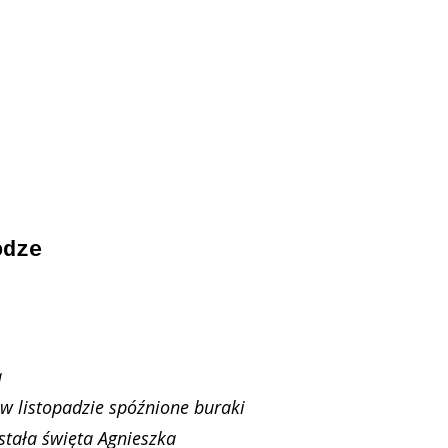
­dze
a
 li­sto­pa­dzie spóź­nio­ne bu­ra­ki
sta­ła świę­ta Agniesz­ka