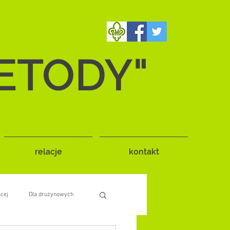
ETODY"
relacje
kontakt
ącej
Dla drużynowych