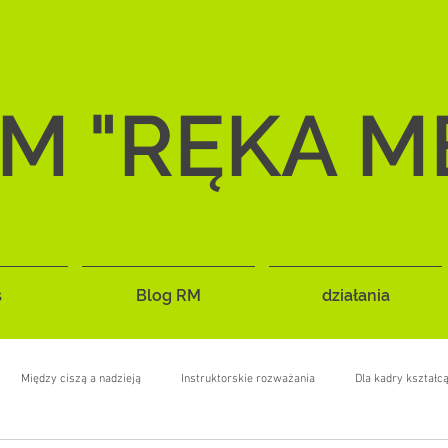
M "RĘKA M
s
Blog RM
działania
Między ciszą a nadzieją
Instruktorskie rozważania
Dla kadry kształc