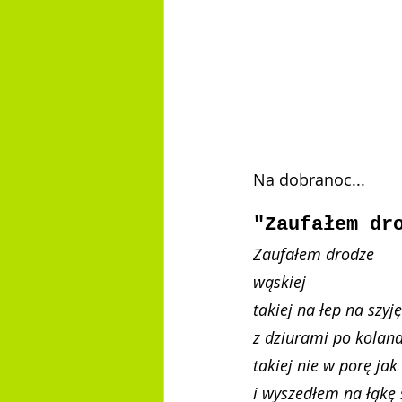
Na dobranoc...
"Za­ufa­łem dro
Za­ufa­łem dro­dze
wą­skiej
ta­kiej na łep na szy­ję
z dziu­ra­mi po ko­la­n
ta­kiej nie w porę jak w
i wy­sze­dłem na łąkę 