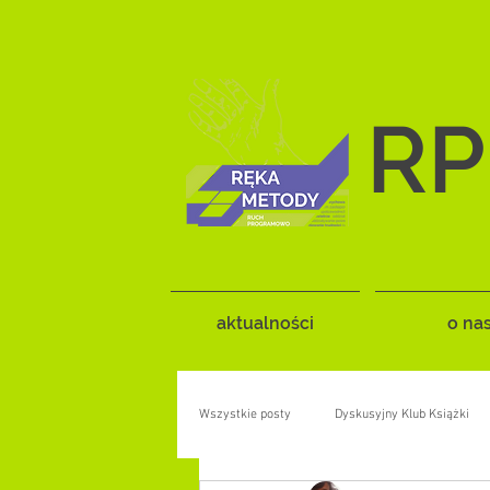
RP
aktualności
o na
Wszystkie posty
Dyskusyjny Klub Książki