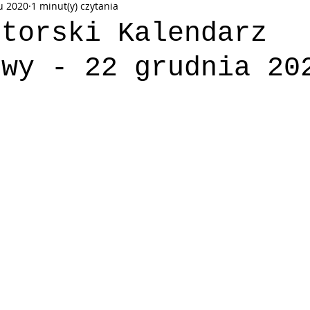
u 2020
1 minut(y) czytania
uktorski Kalendarz Adwentowy
ktorski Kalendarz
owy - 22 grudnia 20