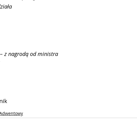
zia­ła
 – z na­gro­dą od mi­ni­stra
nik
z Adwentowy