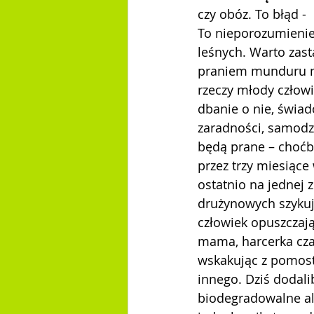
czy obóz. To błąd -
To nieporozumienie.
leśnych. Warto zas
praniem munduru na
rzeczy młody człowi
dbanie o nie, świad
zaradności, samodzi
będą prane – choćby
przez trzy miesiące
ostatnio na jednej 
drużynowych szykuj
człowiek opuszczaj
mama, harcerka cza
wskakując z pomostu
innego. Dziś dodal
biodegradowalne al