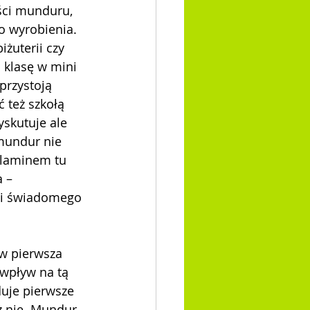
ści munduru, 
o wyrobienia. 
żuterii czy 
 klasę w mini 
przystoją 
 też szkołą 
yskutuje ale 
 mundur nie 
ulaminem tu 
 – 
 i świadomego 
w pierwsza 
wpływ na tą 
uje pierwsze 
ż nie. Mundur 