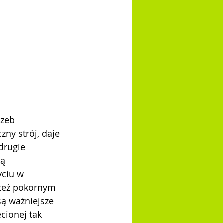
zeb 
ny strój, daje 
drugie 
ą 
yciu w 
 też pokornym 
są ważniejsze 
ecionej tak 