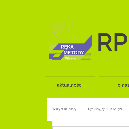
RP
aktualności
o na
Wszystkie posty
Dyskusyjny Klub Książki