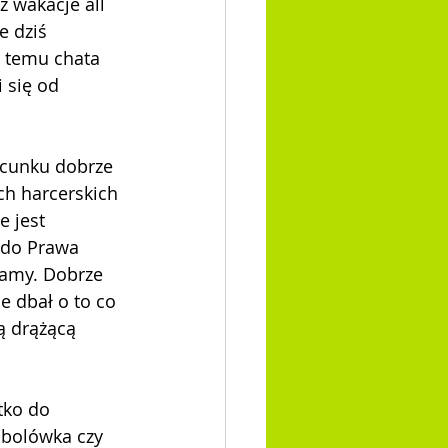
 wakacje all 
e dziś 
t temu chata 
 się od 
zacunku dobrze 
h harcerskich 
e jest 
 do Prawa 
mamy. Dobrze 
e dbał o to co 
ą drążącą 
tko do 
sbolówka czy 