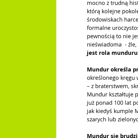
mocno z trudną his
którą kolejne pokol
środowiskach harcer
formalne uroczystoś
pewnością to nie je
nieświadoma  - źle,
jest rola munduru
Mundur określa p
określonego kręgu 
– z braterstwem, sk
Mundur kształtuje p
już ponad 100 lat p
jak kiedyś kumple M
szarych lub zielon
Mundur się brudzi