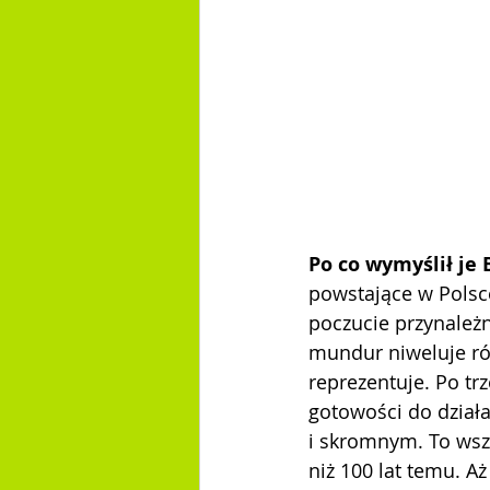
Po co wymyślił je
powstające w Polsce
poczucie przynależn
mundur niweluje ró
reprezentuje. Po tr
gotowości do dział
i skromnym. To wszy
niż 100 lat temu. Aż