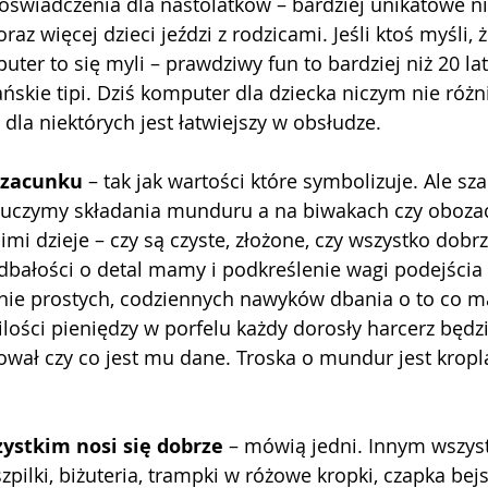
świadczenia dla nastolatków – bardziej unikatowe niż
raz więcej dzieci jeździ z rodzicami. Jeśli ktoś myśli, ż
uter to się myli – prawdziwy fun to bardziej niż 20 la
ńskie tipi. Dziś komputer dla dziecka niczym nie różni
dla niektórych jest łatwiejszy w obsłudze.
zacunku 
– tak jak wartości które symbolizuje. Ale s
y uczymy składania munduru a na biwakach czy obozac
imi dzieje – czy są czyste, złożone, czy wszystko dobrz
j dbałości o detal mamy i podkreślenie wagi podejścia
enie prostych, codziennych nawyków dbania o to co 
 ilości pieniędzy w porfelu każdy dorosły harcerz będzi
wał czy co jest mu dane. Troska o mundur jest kropl
ystkim nosi się dobrze
 – mówią jedni. Innym wszys
pilki, biżuteria, trampki w różowe kropki, czapka bej