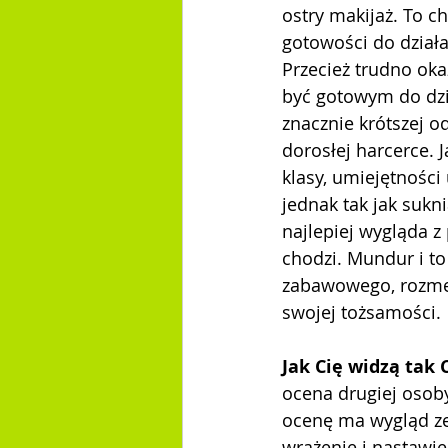
ostry makijaż. To c
gotowości do działa
Przecież trudno ok
być gotowym do dzi
znacznie krótszej od
dorosłej harcerce. J
klasy, umiejętności
jednak tak jak sukn
najlepiej wygląda z
chodzi. Mundur i to
zabawowego, rozmem
swojej tożsamości.
Jak Cię widzą tak 
ocena drugiej osob
ocenę ma wygląd ze
wrażenie i nastawie