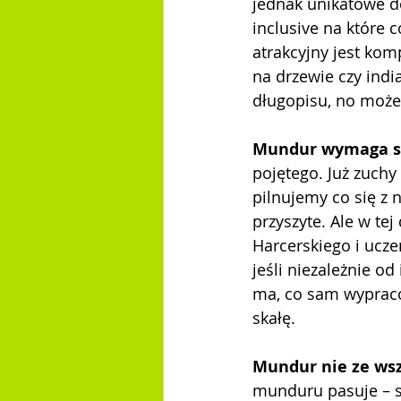
jednak unikatowe do
inclusive na które co
atrakcyjny jest komp
na drzewie czy india
długopisu, no może 
Mundur wymaga s
pojętego. Już zuch
pilnujemy co się z n
przyszyte. Ale w te
Harcerskiego i ucz
jeśli niezależnie od
ma, co sam wypraco
skałę.
Mundur nie ze wsz
munduru pasuje – sz