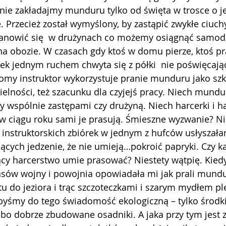
  nie zakładajmy munduru tylko od święta w trosce o je
 Przecież został wymyślony, by zastąpić zwykłe ciuch
tanowić się  w drużynach co możemy osiągnąć samod
 obozie. W czasach gdy ktoś w domu pierze, ktoś pra
ek jednym ruchem chwyta się z półki  nie poświęcają
omy instruktor wykorzystuje pranie munduru jako szk
elności, też szacunku dla czyjejś pracy. Niech mundu
 wspólnie zastępami czy drużyną. Niech harcerki i h
 w ciągu roku sami je prasują. Śmieszne wyzwanie? Nie
z instruktorskich zbiórek w jednym z hufców usłyszał
ących jedzenie, że nie umieją…pokroić papryki. Czy k
ący harcerstwo umie prasować? Niestety wątpię. Kied
sów wojny i powojnia opowiadała mi jak prali mund
 do jeziora i trąc szczoteczkami i szarym mydłem pl
ibyśmy do tego świadomość ekologiczną – tylko środki
bo dobrze zbudowane osadniki. A jaka przy tym jest 