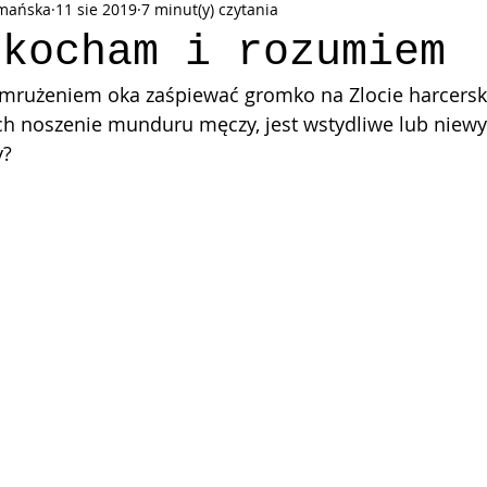
zmańska
11 sie 2019
7 minut(y) czytania
uktorski Kalendarz Adwentowy
 kocham i rozumiem
zymrużeniem oka zaśpiewać gromko na Zlocie harcerski
ych noszenie munduru męczy, jest wstydliwe lub niew
y?