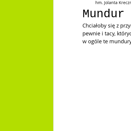
hm. Jolanta Krec
Czarne Stopy
Inspiracje
Instr
Mundur
Chciałoby się z pr
pewnie i tacy, któr
w ogóle te mundur