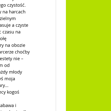
go czystość. 
y na harcach 
zielnym 
suje a czyste 
c czasu na 
ołę 
ry na obozie 
arcerze choćby 
stety nie – 
am od 
ażdy młody 
yś moja 
ury… 
ecy kogoś 
 
zabawa i 