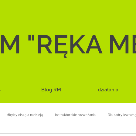
M "RĘKA M
s
Blog RM
działania
Między ciszą a nadzieją
Instruktorskie rozważania
Dla kadry kształc