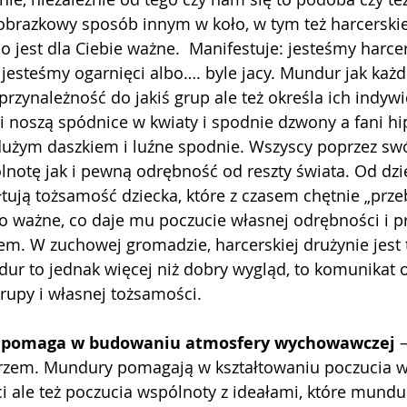
obrazkowy sposób innym w koło, w tym też harcerskiej
 co jest dla Ciebie ważne.  Manifestuje: jesteśmy har
 jesteśmy ogarnięci albo…. byle jacy. Mundur jak każd
przynależność do jakiś grup ale też określa ich indyw
i noszą spódnice w kwiaty i spodnie dzwony a fani hi
 dużym daszkiem i luźne spodnie. Wszyscy poprzez sw
notę jak i pewną odrębność od reszty świata. Od dzi
łtują tożsamość dziecka, które z czasem chętnie „przeb
o ważne, co daje mu poczucie własnej odrębności i pr
em. W zuchowej gromadzie, harcerskiej drużynie jest
ur to jednak więcej niż dobry wygląd, to komunikat o
rupy i własnej tożsamości. 
 pomaga w budowaniu atmosfery wychowawczej
 
rzem. Mundury pomagają w kształtowaniu poczucia w
ci ale też poczucia wspólnoty z ideałami, które mund