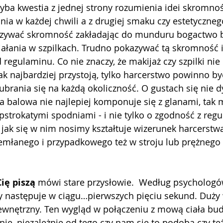
hyba kwestia z jednej strony rozumienia idei skromno
nia w każdej chwili a z drugiej smaku czy estetyczneg
azywać skromność zakładając do munduru bogactwo bi
ałania w szpilkach. Trudno pokazywać tą skromność i
 regulaminu. Co nie znaczy, że makijaż czy szpilki nie 
ak najbardziej przystoją, tylko harcerstwo powinno być
 ubrania się na każdą okoliczność. O gustach się nie d
ia balowa nie najlepiej komponuje się z glanami, tak
 pstrokatymi spodniami - i nie tylko o zgodność z reg
 jak się w nim nosimy kształtuje wizerunek harcerstwa
łanego i przypadkowego też w stroju lub prężnego
Cię piszą
 mówi stare przysłowie.  Według psychologó
y następuje w ciągu…pierwszych pięciu sekund. Duży 
wnętrzny. Ten wygląd w połączeniu z mową ciała bud
nie, niezależnie od tego czy nam się to podoba czy te