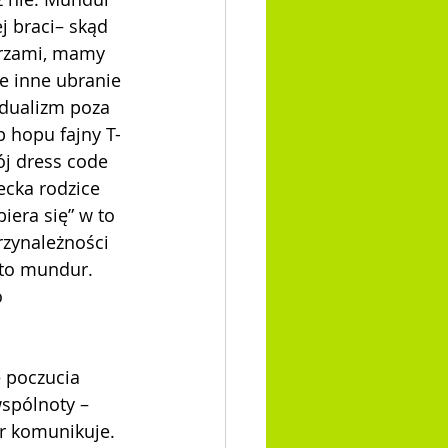
 braci– skąd 
cerzami, mamy 
e inne ubranie 
idualizm poza 
p hopu fajny T-
ój dress code 
ecka rodzice 
iera się” w to 
zynależności 
 to mundur. 
 
– poczucia 
spólnoty – 
ur komunikuje. 