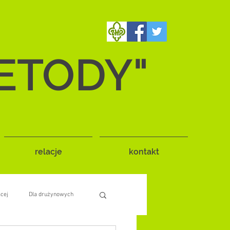
ETODY"
relacje
kontakt
ącej
Dla drużynowych