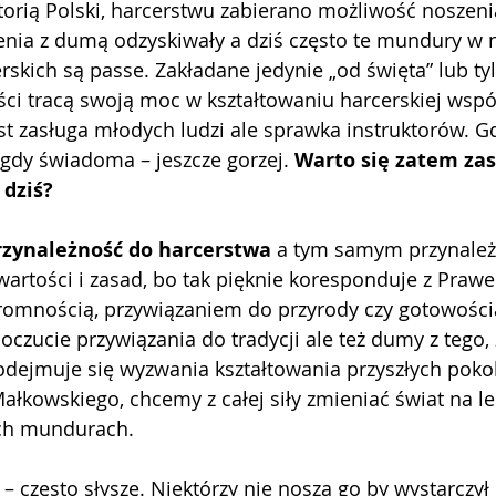
torią Polski, harcerstwu zabierano możliwość noszen
enia z dumą odzyskiwały a dziś często te mundury w n
skich są passe. Zakładane jedynie „od święta” lub tyl
ci tracą swoją moc w kształtowaniu harcerskiej wspóln
st zasługa młodych ludzi ale sprawka instruktorów. G
 gdy świadoma – jeszcze gorzej. 
Warto się zatem zas
 dziś?
rzynależność do harcerstwa
 a tym samym przynależ
wartości i zasad, bo tak pięknie koresponduje z Praw
romnością, przywiązaniem do przyrody czy gotowością
oczucie przywiązania do tradycji ale też dumy z tego,
odejmuje się wyzwania kształtowania przyszłych pokol
ałkowskiego, chcemy z całej siły zmieniać świat na l
ych mundurach.
 
– często słyszę. Niektórzy nie noszą go by wystarczył