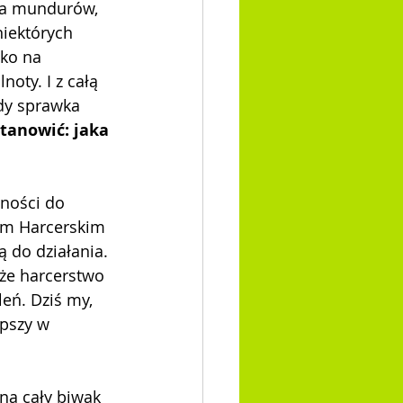
ia mundurów, 
iektórych 
ko na 
oty. I z całą 
dy sprawka 
tanowić: jaka 
ności do 
em Harcerskim 
 do działania. 
 że harcerstwo 
eń. Dziś my, 
epszy w 
 na cały biwak 