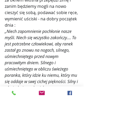
za oknem wiosna przepędzi zimę i 
zanim będziemy mogli na nowo 
cieszyć się sobą, podawać sobie ręce, 
wymienić uściski - na dobry początek 
dnia :
„Niech zapomnienie pochłonie nasze 
myśli. Niech się wszystko zakończy…. To 
jest potrzebne człowiekowi, aby ranek 
zastał go znowu na nogach, silnego, 
uśmiechniętego przed nowym 
pracowitym dniem. Silnego i 
uśmiechniętego w obliczu świeżego 
poranka, który idzie ku niemu, który mu 
się oddaje w swej cichej piękności. Silny i 
uśmiechnięty człowiek.
O życie, kocham cię! Kocham Cię takie, 
jakie jesteś. I godzę się przeżyć cię do 
końca takie jakie jesteś, o życie
”
( Księga Jaszczurki).