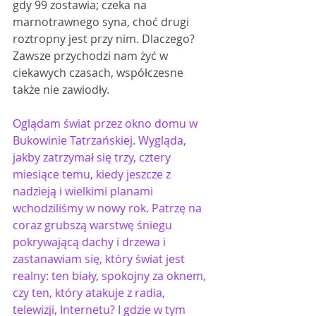
gdy 99 zostawia; czeka na 
marnotrawnego syna, choć drugi 
roztropny jest przy nim. Dlaczego? 
Zawsze przychodzi nam żyć w 
ciekawych czasach, współczesne 
także nie zawiodły.
Oglądam świat przez okno domu w 
Bukowinie Tatrzańskiej. Wygląda, 
jakby zatrzymał się trzy, cztery 
miesiące temu, kiedy jeszcze z 
nadzieją i wielkimi planami 
wchodziliśmy w nowy rok. Patrzę na 
coraz grubszą warstwę śniegu 
pokrywającą dachy i drzewa i 
zastanawiam się, który
 ś
wiat jest 
realny: ten biały, spokojny za oknem, 
czy ten, który atakuje z radia, 
telewizji, Internetu? I gdzie 
w tym