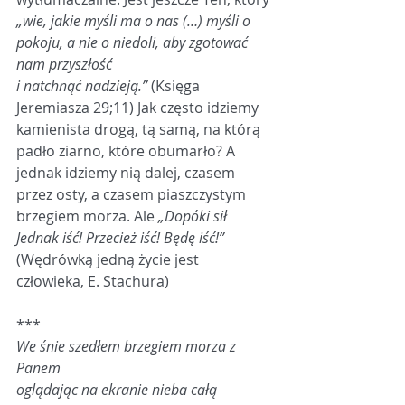
„wie, jakie myśli ma o nas (…) myśli o 
pokoju, a nie o niedoli, aby zgotować 
nam przyszłość 
i natchnąć nadzieją.”
 (Księga 
Jeremiasza 29;11) Jak często idziemy 
kamienista drogą, tą samą, na któr
ą 
padło ziarno, które obumarło? A 
jednak idziemy nią dalej, czasem 
przez osty, a czasem piaszczystym 
brzegiem morza. Ale 
„Dopóki sił 
Jednak iść! Przecież iść! Będę iść!” 
(Wędrówką jedną życie jest 
człowieka, E. Stachura)
***
We śnie szedłem brzegiem morza z 
Panem
oglądając na ekranie nieba całą 