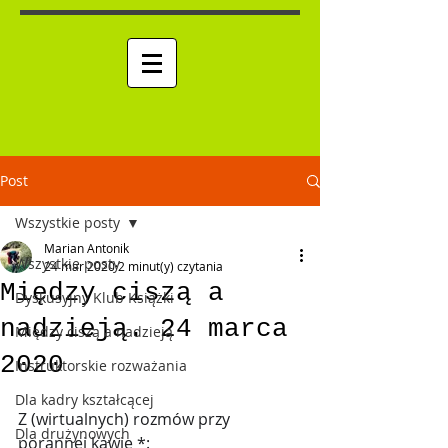
Post
Wszystkie posty
Marian Antonik
Wszystkie posty
24 mar 2020
2 minut(y) czytania
Między ciszą a
Dyskusyjny Klub Książki
RPM "RĘKA METODY"
nadzieją. 24 marca
Między ciszą a nadzieją
2020
Instruktorskie rozważania
Dla kadry kształcącej
Z (wirtualnych) rozmów przy 
Dla drużynowych
porannej kawie *: