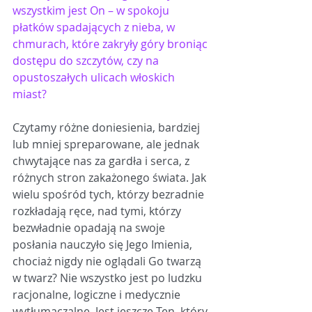
wszystkim jest On – w spokoju 
płatków spadających z nieba, w 
chmurach, które zakryły góry broniąc 
dost
ę
pu do szczytów, czy na 
opustoszałych ulicach włoskich 
miast?
Czytamy różne doniesienia, bardziej 
lub mniej spreparowane, ale jednak 
chwytające nas za gardła i serca, z 
różnych stron zakażonego świata
.
 Jak 
wielu spośród tych, którzy bezradnie 
rozkładają ręce, nad tymi, którzy 
bezwładnie opadają na swoje 
posłania nauczyło się Jego Imienia, 
chociaż nigdy nie oglądali Go twarzą 
w twarz? Nie wszystko jest po ludzku 
racjonalne, logiczne i medycznie 
wytłumaczalne. Jest jeszcze Ten, który 