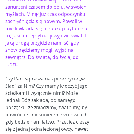
zanu
rz
eni czasem do bólu, w swoich 
myślach. Minął już czas odpoczynku i 
zachły
ś
nięcia się nowym. Powoli w 
myśli wkrada się niepokój
 i 
pytanie o 
to, jaki po tej sytuacji wyjdzie świat. I 
jaką drogą przyjdzie nam iść, gdy 
znów będziemy mogli wyjść na 
zewnątrz. Do świata, do życia, do 
ludzi...
Czy Pan zaprasza nas przez życie „w 
ślad” za Nim? Czy mamy kroczyć Jego 
ścieżkami i wyłącznie nimi? Może 
jednak Bóg zakłada, od samego 
początku, że zbłądzimy, zwątpimy, by 
powrócić? I niekoniecznie w chwilach 
gdy będzie nam łatwo. Przecież cieszy 
się z jednaj odnalezionej owcy, nawet 