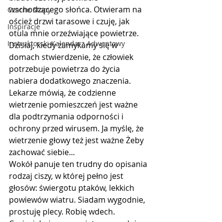
wschodzącego słońca. Otwieram na 
Czarne Stopy
oścież drzwi tarasowe i czuję, jak 
Inspiracje
otula mnie orzeźwiające powietrze. 
Instruktorski Kalendarz Adwentowy
Dzisiaj, kiedy zamykamy się w 
domach stwierdzenie, że człowiek 
potrzebuje powietrza do życia 
nabiera dodatkowego znaczenia. 
Lekarze mówią, że codzienne 
wietrzenie pomieszczeń jest ważne 
dla podtrzymania odporności i 
ochrony przed wirusem. Ja myślę, że 
wietrzenie głowy też jest ważne Żeby 
zachować siebie...
Wokół panuje ten trudny do opisania 
rodzaj ciszy, w której pełno jest 
głosów: świergotu ptaków, lekkich 
powiewów wiatru. Siadam wygodnie, 
prostuję plecy. Robię wdech.