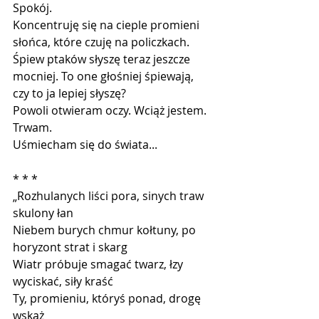
Spokój.
Koncentruję się na cieple promieni 
słońca, które czuję na policzkach. 
Śpiew ptaków słyszę teraz jeszcze 
mocniej. To one głośniej śpiewają, 
czy to ja lepiej słyszę?
Powoli otwieram oczy. Wciąż jestem. 
Trwam.
Uśmiecham się do świata...
* * *
„Rozhulanych liści pora, sinych traw 
skulony łan
Niebem burych chmur kołtuny, po 
horyzont strat i skarg
Wiatr próbuje smagać twarz, łzy 
wyciskać, siły kraść
Ty, promieniu, któryś ponad, drogę 
wskaż