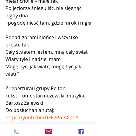
melancholie – małe tak
Po jeziorze śniegu iść, nie sięgnąć 
nigdy dna
I pogodę nieść tam, gdzie mrok i mgła
Ponad górami słońce i wszystko 
proste tak
Cały światem jestem, mną cały świat
Wiary tyle i nadziei mam
Mogę być, jak wiatr, mogę być jak 
wiatr”
Z reperturau grupy Pelton. 
Tekst: Tomek Jarmużewski, muzyka: 
Bartosz Zalewski
Do posłuchania tutaj: 
https://youtu.be/DFE2PmAXphY
Uśmiechu Wam życzymy dzisiaj...