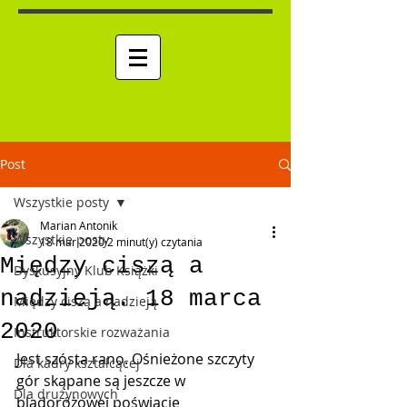
Post
Wszystkie posty
Marian Antonik
Wszystkie posty
18 mar 2020
2 minut(y) czytania
Między ciszą a
Dyskusyjny Klub Książki
RPM "RĘKA METODY"
nadzieją. 18 marca
Między ciszą a nadzieją
2020
Instruktorskie rozważania
Jest szósta rano. Ośnieżone szczyty 
Dla kadry kształcącej
gór skąpane są jeszcze w 
Dla drużynowych
bladoróżowej poświacie 