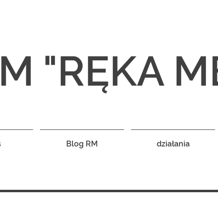
M "RĘKA M
s
Blog RM
działania