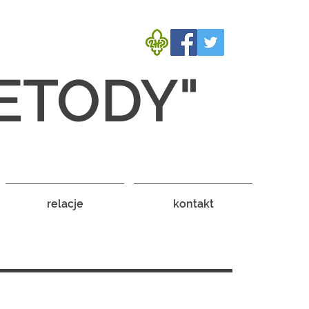
ETODY"
relacje
kontakt