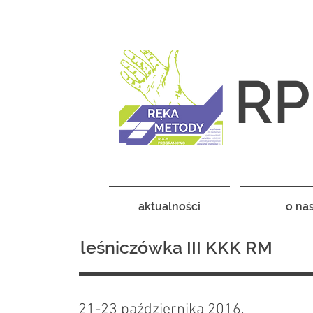
RP
aktualności
o na
leśniczówka III KKK RM
21-23 października 2016,