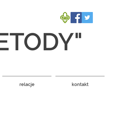
ETODY"
relacje
kontakt