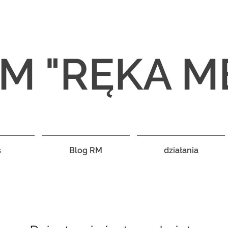
M "RĘKA M
s
Blog RM
działania