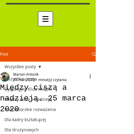
Post
Wszystkie posty
Marian Antonik
Wszystkie posty
25 mar 2020
1 minut(y) czytania
Między ciszą a
Dyskusyjny Klub Książki
RPM "RĘKA METODY"
nadzieją. 25 marca
Między ciszą a nadzieją
2020
Instruktorskie rozważania
Dla kadry kształcącej
Dla drużynowych