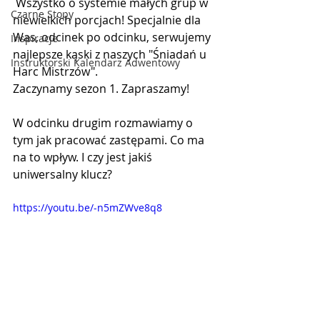
 Wszystko o systemie małych grup w 
Czarne Stopy
niewielkich porcjach! Specjalnie dla 
Was, odcinek po odcinku, serwujemy 
Inspiracje
najlepsze kąski z naszych "Śniadań u 
Instruktorski Kalendarz Adwentowy
Harc Mistrzów".
Zaczynamy sezon 1. Zapraszamy!
W odcinku drugim rozmawiamy o 
tym jak pracować zastępami. Co ma 
na to wpływ. I czy jest jakiś 
uniwersalny klucz?
https://youtu.be/-n5mZWve8q8