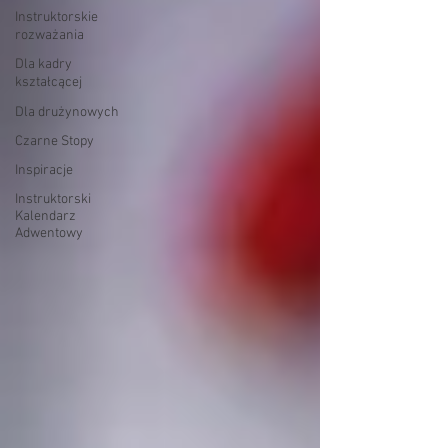
Instruktorskie
rozważania
Dla kadry
kształcącej
Dla drużynowych
Czarne Stopy
Inspiracje
Instruktorski
Kalendarz
Adwentowy